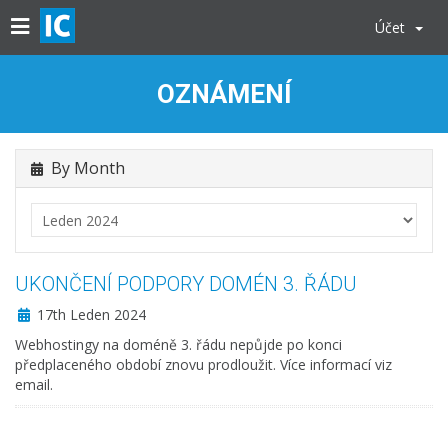
Účet
OZNÁMENÍ
By Month
UKONČENÍ PODPORY DOMÉN 3. ŘÁDU
17th Leden 2024
Webhostingy na doméně 3. řádu nepůjde po konci
předplaceného období znovu prodloužit. Více informací viz
email.