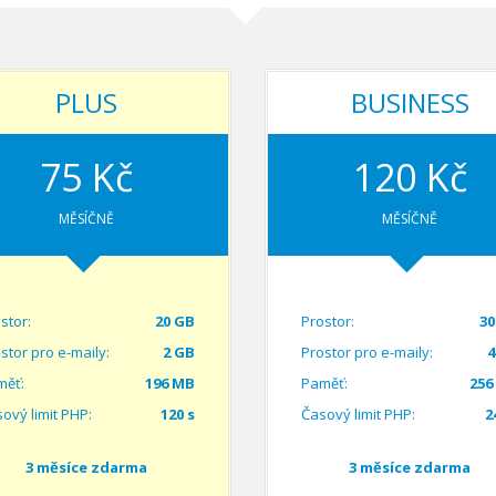
PLUS
BUSINESS
75 Kč
120 Kč
MĚSÍČNĚ
MĚSÍČNĚ
stor:
20 GB
Prostor:
30
stor pro e-maily:
2 GB
Prostor pro e-maily:
4
měť:
196 MB
Paměť:
256
ový limit PHP:
120 s
Časový limit PHP:
2
3 měsíce zdarma
3 měsíce zdarma