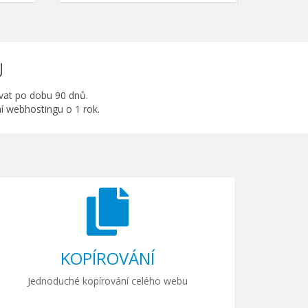
U
ovat po dobu 90 dnů.
ní webhostingu o 1 rok.
KOPÍROVÁNÍ
Jednoduché kopírování celého webu
W