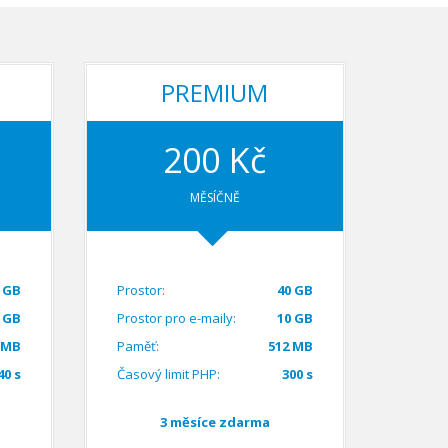
PREMIUM
200 Kč
MĚSÍČNĚ
 GB
Prostor:
40 GB
 GB
Prostor pro e-maily:
10 GB
 MB
Paměť:
512 MB
40 s
Časový limit PHP:
300 s
3 měsíce zdarma