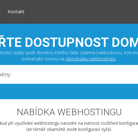
Kontakt
ŘTE DOSTUPNOST DO
hcete raději využít doménu třetího řádu zdarma (.webovka.eu, ezin.eu a
pokračujte rovnou na
objednávku webhostingu
.
NABÍDKA WEBHOSTINGU
kud při využívání webhostingu narazíte na nutnost rozšíření konfigura
lze téměř okamžitě zvolit konfiguraci vyšší.