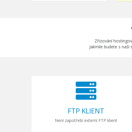
Zřizování hostingov
Jakmile budete s naší 
A
FTP KLIENT
z závazků
Není zapotřebí externí FTP klient