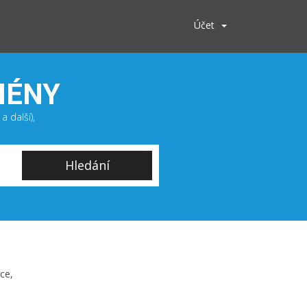
Účet
MÉNY
 další),
Hledání
ce,