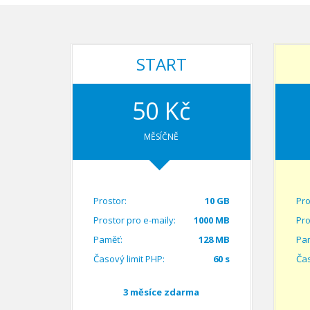
START
50 Kč
MĚSÍČNĚ
Prostor:
10 GB
Pro
Prostor pro e-maily:
1000 MB
Pro
Paměť:
128 MB
Pa
Časový limit PHP:
60 s
Čas
3 měsíce zdarma