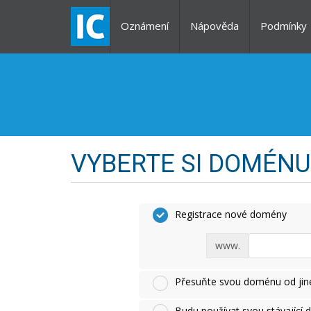
Oznámení
Nápověda
Podmínky
VYBERTE SI DOMÉNU 
Registrace nové domény
www.
Přesuňte svou doménu od jiné
Budu používat svou stávající