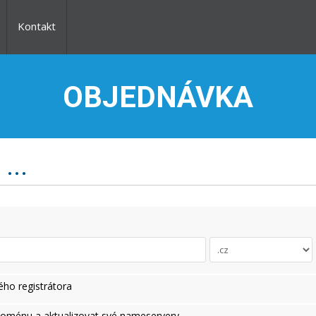
Kontakt
OBJEDNÁVKA
...
ho registrátora
 doménu a aktualizovat své nameservery