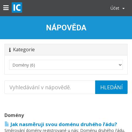
Účet
NÁPOVĚDA
Kategorie
Domény
Jak nasměruji svou doménu druhého řádu?
Směrování domény registrované u nás: Doménu druhého řádu,