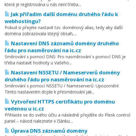
která je registrována u nás není třeba...
Jak přiřadím další doménu druhého řádu k
webhostingu?
Pokud si přejete nastavit tzv. doménový alias, tedy aby další
doména zobrazovala stejný obsah,...
Nastavení DNS záznamů domény druhého
řádu pro nasměrování na ic.cz
Směrování s pomocí DNS: Pro nasměrování s pomocí DNS je
třeba nastavit hodnoty u Vašeho...
Nastavení NSSETU / Nameserverů domény
druhého řádu pro nasměrování na ic.cz
Směrování s pomocí NSSETU / Nameserverů: Upozornění:
Tímto nastavením dojde k přesměrování jak...
Vytvoření HTTPS certifikátu pro doménu
vedenou u ic.cz
Přihlaste se do svého účtu a následně přejděte do Plesk control
panel – návod naleznete v článku:...
Úprava DNS záznamů domény