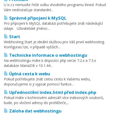
U ic.cz nemusíte řešit volbu vhodného programu ihned. Pokud
Vám nedostačuje standardní...
Správné připojení k MySQL
Pro připojení k MySQL databázi potřebujete znát následující
údaje: Uživatelské jméno:...
Start
Webhosting Start je ideální službou pro Váš první webhosting.
Konfiguraci lze, v případě vyšších...
Technicke informace o webhostingu
Na webhostingu máte k dispozici: php verze 7.2.x a 7.3.x
databáze MariaDB v 10.1.44...
Úplná cesta k webu
Pokud potřebujete znát celou cestu k Vašemu webu,
doporučujeme si ji vypsat pomocí funkce...
Upřednostění index.html před index.php
Pokud máte v kořenovém adresáři více indexových souborů,
bude, po vložení adresy do prohlížeče,...
Záloha dat webhostingu