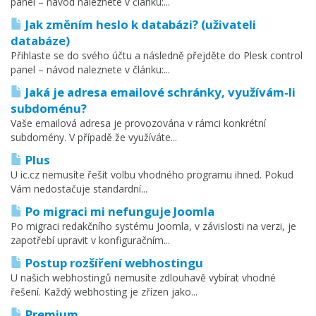
panel – návod naleznete v článku:...
Jak změním heslo k databázi? (uživateli
databáze)
Přihlaste se do svého účtu a následně přejděte do Plesk control
panel – návod naleznete v článku:...
Jaká je adresa emailové schránky, využívám-li
subdoménu?
Vaše emailová adresa je provozována v rámci konkrétní
subdomény. V případě že využíváte...
Plus
U ic.cz nemusíte řešit volbu vhodného programu ihned. Pokud
Vám nedostačuje standardní...
Po migraci mi nefunguje Joomla
Po migraci redakčního systému Joomla, v závislosti na verzi, je
zapotřebí upravit v konfiguračním...
Postup rozšíření webhostingu
U našich webhostingů nemusíte zdlouhavě vybírat vhodné
řešení. Každý webhosting je zřízen jako...
Premium