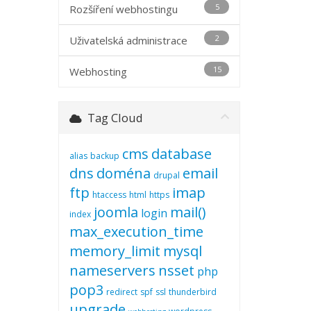
5
Rozšíření webhostingu
2
Uživatelská administrace
15
Webhosting
Tag Cloud
cms
database
alias
backup
dns
doména
email
drupal
ftp
imap
htaccess
html
https
joomla
mail()
login
index
max_execution_time
memory_limit
mysql
nameservers
nsset
php
pop3
redirect
spf
ssl
thunderbird
upgrade