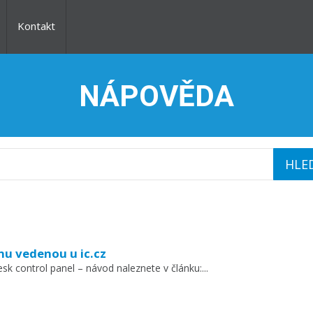
Kontakt
NÁPOVĚDA
nu vedenou u ic.cz
sk control panel – návod naleznete v článku:...