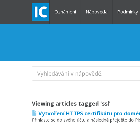
Oznámení
Nápověda
Podmínky
Viewing articles tagged 'ssl'
Vytvoření HTTPS certifikátu pro domé
Přihlaste se do svého účtu a následně přejděte do Ple