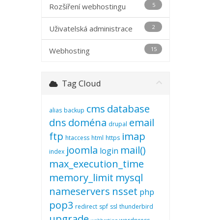
5
Rozšíření webhostingu
2
Uživatelská administrace
15
Webhosting
Tag Cloud
cms
database
alias
backup
dns
doména
email
drupal
ftp
imap
htaccess
html
https
joomla
mail()
login
index
max_execution_time
memory_limit
mysql
nameservers
nsset
php
pop3
redirect
spf
ssl
thunderbird
upgrade