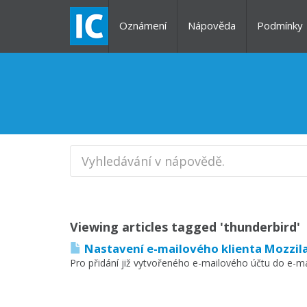
Oznámení
Nápověda
Podmínky
Viewing articles tagged 'thunderbird'
Nastavení e-mailového klienta Mozzil
Pro přidání již vytvořeného e-mailového účtu do e-mai