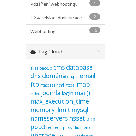
5
Rozšíření webhostingu
2
Uživatelská administrace
15
Webhosting
Tag Cloud
cms
database
alias
backup
dns
doména
email
drupal
ftp
imap
htaccess
html
https
joomla
mail()
login
index
max_execution_time
memory_limit
mysql
nameservers
nsset
php
pop3
redirect
spf
ssl
thunderbird
upgrade