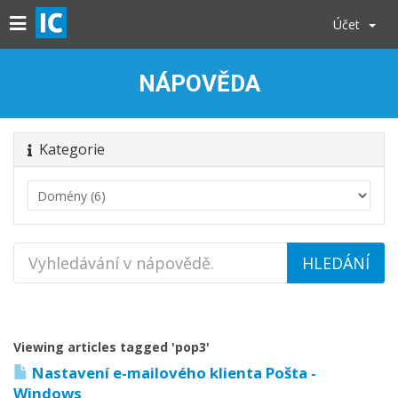
Účet
NÁPOVĚDA
Kategorie
Viewing articles tagged 'pop3'
Nastavení e-mailového klienta Pošta -
Windows