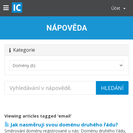
Účet
NÁPOVĚDA
Kategorie
Viewing articles tagged 'email'
Jak nasměruji svou doménu druhého řádu?
Směrování domény registrované u nás: Doménu druhého řádu,