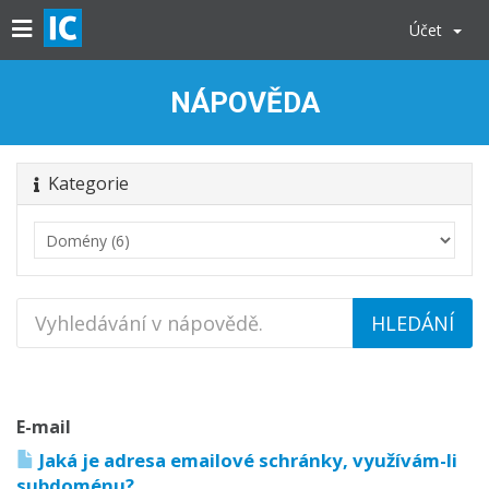
Účet
NÁPOVĚDA
Kategorie
E-mail
Jaká je adresa emailové schránky, využívám-li
subdoménu?