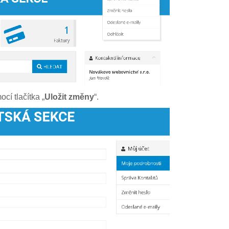
cí tlačítka „
Uložit změny
“.