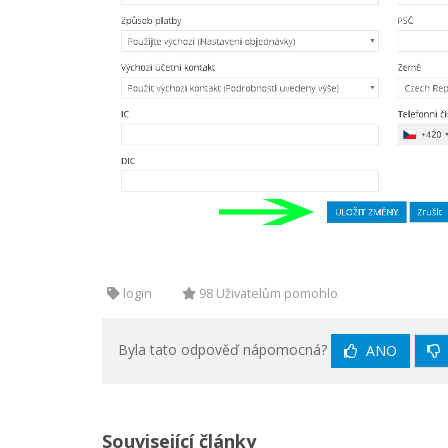
login
98 Uživatelům pomohlo
Byla tato odpověď nápomocná?
ANO
Související články