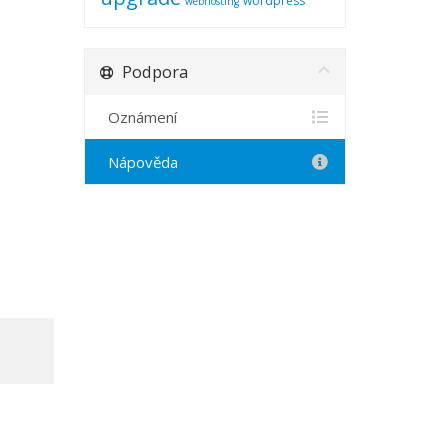
wordpress
webhosting
Podpora
Oznámení
Nápověda