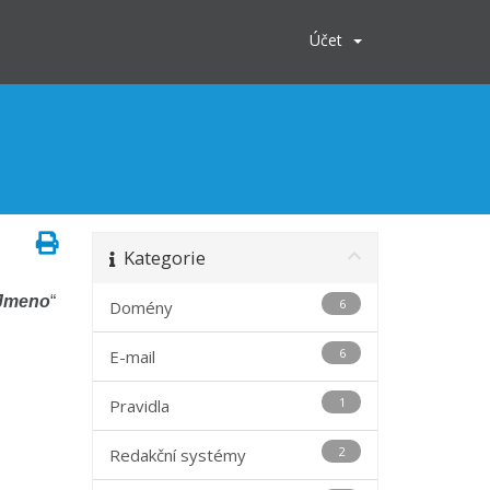
Účet
Kategorie
Jmeno
“
6
Domény
6
E-mail
1
Pravidla
2
Redakční systémy