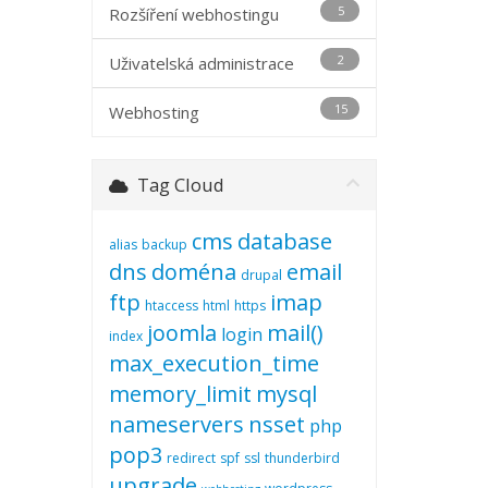
5
Rozšíření webhostingu
2
Uživatelská administrace
15
Webhosting
Tag Cloud
cms
database
alias
backup
dns
doména
email
drupal
ftp
imap
htaccess
html
https
joomla
mail()
login
index
max_execution_time
memory_limit
mysql
nameservers
nsset
php
pop3
redirect
spf
ssl
thunderbird
upgrade