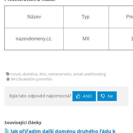
Název
Typ
Pri
nazevdomeny.cz.
MX
nsset, doména, dns, nameservers, email, webhosting
84 Uživatelům pomohlo
Byla tato odpověď nápomocná?
ANO
Ne
Související články
Jak přiřadím další doménu druhého řádu k