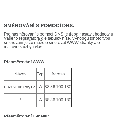
SMĚROVÁNÍ S POMOCÍ DNS:
Pro nasměrování s pomocí DNS je třeba nastavit hodnoty u
Vašeho registrátora dle tabulky níže. Výhodou tohoto typu
směrování je že můžete směrovat WWW stránky a e-
mailové služby zvlášť:
Přesměrování WWW:
Název
Typ
Adresa
nazevdomeny.cz.
A
88.86.100.180
*
A
88.86.100.180
Přesměrování E-mailu: