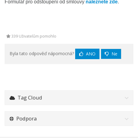
Formulář pro odstoupení od smlouvy
naleznete zde
.
339 Uživatelům pomohlo
Byla tato odpověď nápomocná?
ANO
Ne
Tag Cloud
Podpora