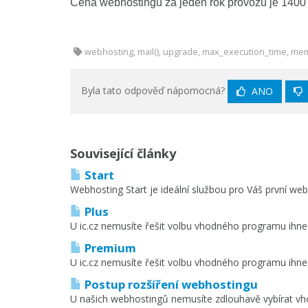
Cena webhostingu za jeden rok provozu je 1400
webhosting, mail(), upgrade, max_execution_time, mem
Byla tato odpověď nápomocná?
ANO
Související články
Start
Webhosting Start je ideální službou pro Váš první webh
Plus
U ic.cz nemusíte řešit volbu vhodného programu ihne
Premium
U ic.cz nemusíte řešit volbu vhodného programu ihne
Postup rozšíření webhostingu
U našich webhostingů nemusíte zdlouhavě vybírat vhod