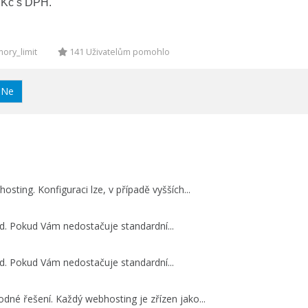
 Kč s DPH.
ory_limit
141 Uživatelům pomohlo
Ne
osting. Konfiguraci lze, v případě vyšších...
d. Pokud Vám nedostačuje standardní...
d. Pokud Vám nedostačuje standardní...
né řešení. Každý webhosting je zřízen jako...