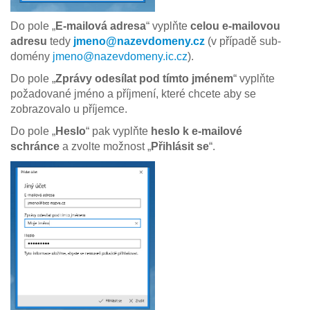
Do pole „
E-mailová adresa
“ vyplňte
celou e-mailovou
adresu
tedy
jmeno@nazevdomeny.cz
(v případě sub-
domény
jmeno@nazevdomeny.ic.cz
).
Do pole
„
Zprávy odesílat pod tímto jménem
“ vyplňte
požadované jméno a příjmení, které chcete aby se
zobrazovalo u příjemce.
Do pole
„
Heslo
“ pak vyplňte
heslo k e-mailové
schránce
a zvolte možnost „
Přihlásit se
“.