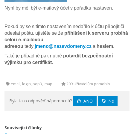
Nyní by měl být e-mailový účet v pořádku nastaven.
Pokud by se s tímto nastavením nedařilo k účtu připojit či
odeslat poštu, ujistěte se že
přihlášení k serveru probíhá
celou e-mailovou
adresou
tedy
jmeno@nazevdomeny.cz
a
heslem
.
Také je případně pak nutné
potvrdit bezpečnostní
výjimku pro certifikát
.
email, login, pop3, imap
209 Uživatelům pomohlo
Byla tato odpověď nápomocná?
ANO
Ne
Související články