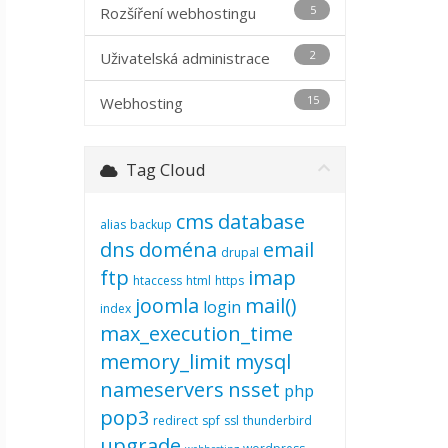
5
Rozšíření webhostingu
2
Uživatelská administrace
15
Webhosting
Tag Cloud
cms
database
alias
backup
dns
doména
email
drupal
ftp
imap
htaccess
html
https
joomla
mail()
login
index
max_execution_time
memory_limit
mysql
nameservers
nsset
php
pop3
redirect
spf
ssl
thunderbird
upgrade