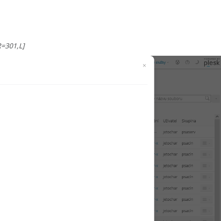
=301,L]