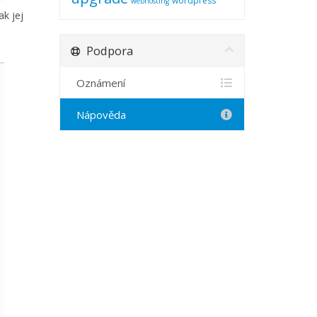
wordpress
webhosting
ak jej
Podpora
Oznámení
Nápověda