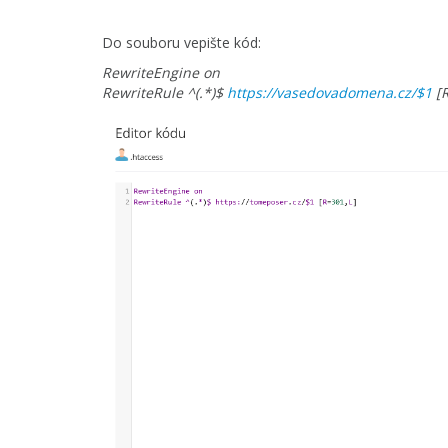
Do souboru vepište kód:
RewriteEngine on
RewriteRule ^(.*)$
https://vasedovadomena.cz/$1
[R