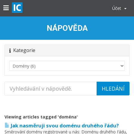
Účet
NÁPOVĚDA
Kategorie
Viewing articles tagged 'doména'
Jak nasměruji svou doménu druhého řádu?
Směrování domény registrované u nás: Doménu druhého řádu,