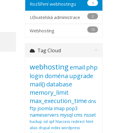
5
Rozšíření webhostingu
2
Uživatelská administrace
15
Webhosting
Tag Cloud
webhosting
email
php
login
doména
upgrade
mail()
database
memory_limit
max_execution_time
dns
ftp
joomla
imap
pop3
nameservers
mysql
cms
nsset
backup
ssl
spf
htaccess
redirect
html
alias
drupal
index
wordpress