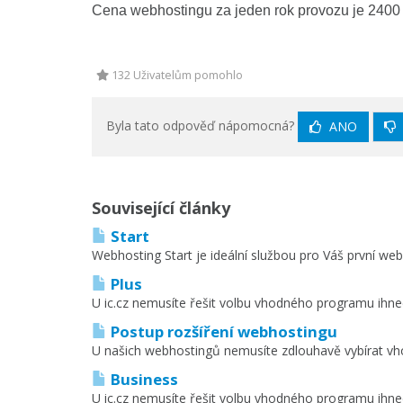
Cena webhostingu za jeden rok provozu je 2400
132 Uživatelům pomohlo
Byla tato odpověď nápomocná?
ANO
Související články
Start
Webhosting Start je ideální službou pro Váš první webh
Plus
U ic.cz nemusíte řešit volbu vhodného programu ihne
Postup rozšíření webhostingu
U našich webhostingů nemusíte zdlouhavě vybírat vhod
Business
U ic.cz nemusíte řešit volbu vhodného programu ihne