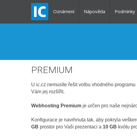
Oznámení
Nápověda
Podmínky
PREMIUM
U ic.cz nemusíte řešit volbu vhodného program
Vám jej rozšířit.
Webhosting Premium
je určen pro naše nejnáro
Konfigurace je navrhnuta tak, aby pokryla veške
GB
prostor pro Vaši prezentaci a
10 GB
kvótu pro