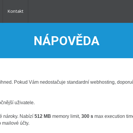
Kontakt
NÁPOVĚDA
u ihned. Pokud Vám nedostačuje standardní webhosting, dopor
čnější uživatele.
ré nároky. Nabízí
512 MB
memory limit,
300 s
max execution tim
 mailové účty.