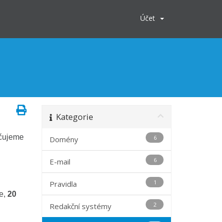
Účet
Kategorie
učujeme
6
Domény
6
E-mail
1
Pravidla
e,
20
2
Redakční systémy