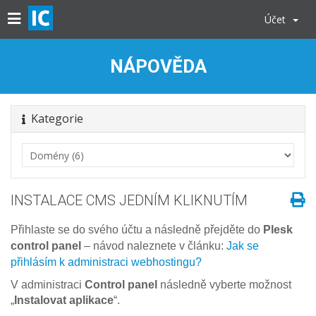
Účet
NÁPOVĚDA
Kategorie
INSTALACE CMS JEDNÍM KLIKNUTÍM
Přihlaste se do svého účtu a následně přejděte do
Plesk
control panel
– návod naleznete v článku:
Jak se
přihlásím k administraci webhostingu?
V administraci
Control panel
následně vyberte možnost
„
Instalovat aplikace
“.