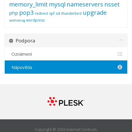
memory_limit
mysql
nameservers
nsset
pop3
upgrade
php
redirect
spf
ssl
thunderbird
wordpress
webhosting
Podpora
Oznámení
Nápověda
Copyright © 2026 Internet Centrum.