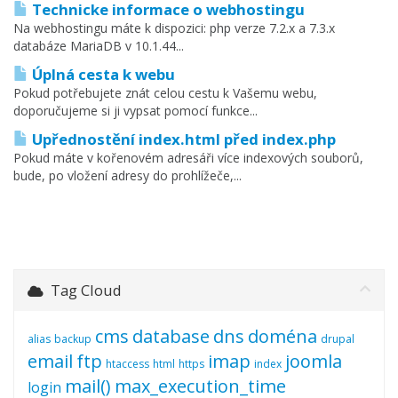
Technicke informace o webhostingu
Na webhostingu máte k dispozici: php verze 7.2.x a 7.3.x
databáze MariaDB v 10.1.44...
Úplná cesta k webu
Pokud potřebujete znát celou cestu k Vašemu webu,
doporučujeme si ji vypsat pomocí funkce...
Upřednostění index.html před index.php
Pokud máte v kořenovém adresáři více indexových souborů,
bude, po vložení adresy do prohlížeče,...
Tag Cloud
cms
database
dns
doména
alias
backup
drupal
email
ftp
imap
joomla
htaccess
html
https
index
mail()
max_execution_time
login